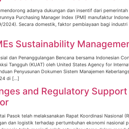
 mendorong adanya dukungan dan insentif dari pemerintah 
 turunnya Purchasing Manager Index (PMI) manufaktur Indon
/2024). Secara domestik, faktor pembiayaan bagi industri 
MEs Sustainability Managemen
sial dan Penanggulangan Bencana bersama Indonesian Conti
ksi Tangguh (KUAT) oleh United States Agency for Intern
nduan Penyusunan Dokumen Sistem Manajemen Keberlang
4 di […]
enges and Regulatory Support 
or
ai Pasok telah melaksanakan Rapat Koordinasi Nasional (Ra
ngan dan logistik terhadap pertumbuhan ekonomi nasional 