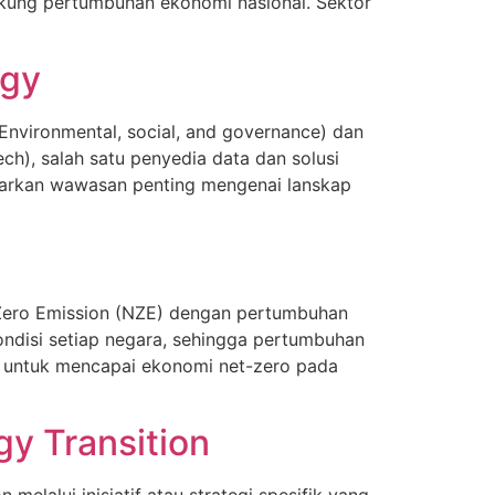
dukung pertumbuhan ekonomi nasional. Sektor
egy
Environmental, social, and governance) dan
h), salah satu penyedia data dan solusi
warkan wawasan penting mengenai lanskap
Zero Emission (NZE) dengan pertumbuhan
ondisi setiap negara, sehingga pertumbuhan
t untuk mencapai ekonomi net-zero pada
gy Transition
lalui inisiatif atau strategi spesifik yang