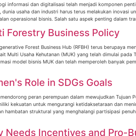
ologi informasi dan digitalisasi telah menjadi komponen 
ia, dunia usaha dan industri harus terus melakukan inovasi
lan operasional bisnis. Salah satu aspek penting dalam tra
i Forestry Business Policy
egenerative Forest Business Hub (RFBH) terus berupaya me
ait Multi Usaha Kehutanan (MUK) yang telah dimulai pada 
ansformasi model bisnis MUK dan telah memperoleh banyak p
men's Role in SDGs Goals
ia mendorong peran perempuan dalam mewujudkan Tujuan 
ki kekuatan untuk mengurangi ketidaksetaraan dan meningk
an hambatan struktural yang menghalangi partisipasi penu
y Needs Incentives and Pro-Bu