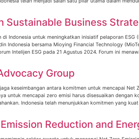
 Indonesia telah menjadi salah satu pilar utama dalam men
n Sustainable Business Strat
di Indonesia untuk meningkatkan inisiatif pelaporan ESG (
in Indonesia bersama Mioying Financial Technology (MioTec
rum Intelijen ESG pada 21 Agustus 2024. Forum ini mena
Advocacy Group
jaga keseimbangan antara komitmen untuk mencapai Net 
ya untuk mencapai zero emisi harus disesuaikan dengan k
rtahankan. Indonesia telah menunjukkan komitmen yang kua
 Emission Reduction and Ener
memimpin sektor swasta untuk mencapai Net Zero Emission me