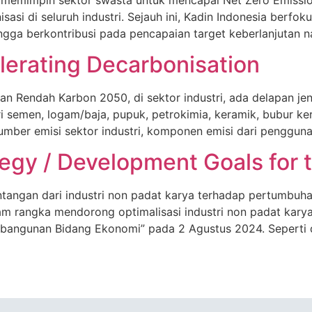
si di seluruh industri. Sejauh ini, Kadin Indonesia berfo
ingga berkontribusi pada pencapaian target keberlanjutan na
elerating Decarbonisation
Rendah Karbon 2050, di sektor industri, ada delapan jenis
i semen, logam/baja, pupuk, petrokimia, keramik, bubur kert
sumber emisi sektor industri, komponen emisi dari penggun
tegy / Development Goals for
ntangan dari industri non padat karya terhadap pertumbuha
m rangka mendorong optimalisasi industri non padat kary
bangunan Bidang Ekonomi” pada 2 Agustus 2024. Seperti dik