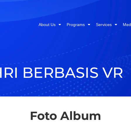
About Us
Programs
Services
Med
RI BERBASIS VR
Foto Album