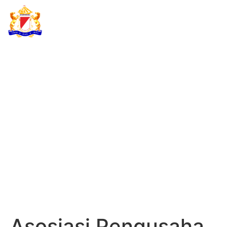
KADIN INDONESIA
Indonesian Chamber of Commerce and Industry
ASOSIASI
PENGUSAHA
KONSTRUKSI BAJA
INDONESIA
(APKOBI)
Asosiasi Pengusaha