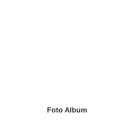
KADIN INDONESIA
Indonesian Chamber of Commerce and Industry
PENUTUPAN
RAPIMNAS KADIN
2023
Foto Album