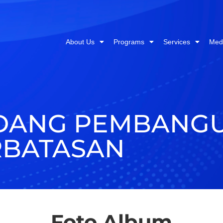
About Us
Programs
Services
Med
IDANG PEMBANG
RBATASAN
Foto Album