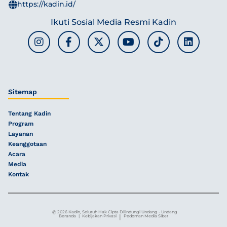
https://kadin.id/
Ikuti Sosial Media Resmi Kadin
Sitemap
Tentang Kadin
Program
Layanan
Keanggotaan
Acara
Media
Kontak
@ 2026 Kadin, Seluruh Hak Cipta Dilindungi Undang - Undang
|
Beranda
|
Kebijakan Privasi
Pedoman Media Siber