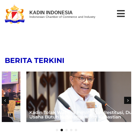
KADIN INDONESIA
Indonesian Chamber of Commerce and Industry
BERITA TERKINI
Kadin Tolak Wacana Penahanan Restitusi, Dunia
Usaha Butuh Ketenangan dan Kepastian
1
2
3
4
5