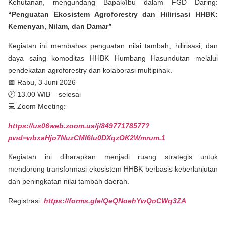
Kehutanan, mengundang Bapak/Ibu dalam FGD Daring:
“Penguatan Ekosistem Agroforestry dan Hilirisasi HHBK:
Kemenyan, Nilam, dan Damar”
Kegiatan ini membahas penguatan nilai tambah, hilirisasi, dan
daya saing komoditas HHBK Humbang Hasundutan melalui
pendekatan agroforestry dan kolaborasi multipihak.
📅 Rabu, 3 Juni 2026
🕐 13.00 WIB – selesai
💻 Zoom Meeting:
https://us06web.zoom.us/j/84977178577?
pwd=wbxaHjo7NuzCMl6Iu0DXqzOK2Wmrum.1
Kegiatan ini diharapkan menjadi ruang strategis untuk
mendorong transformasi ekosistem HHBK berbasis keberlanjutan
dan peningkatan nilai tambah daerah.
Registrasi:
https://forms.gle/QeQNoehYwQoCWq3ZA