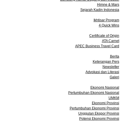
Himne & Mars
Sejarah Kadin Indonesia
Program
Ikhtisar Program
4 Quick Wins
Layanan
Certificate of Origin
ATA Carnet
APEC Business Travel Card
Media
Berita
Keterangan Pers
Newsletter
Advokasi dan Literasi
Galeri
Data dan Statistik
Ekonomi Nasional
Pertumbuhan Ekonomi Nasional
UMKM
Ekonomi Provinsi
Pertumbuhan Ekonomi Provinsi
Unggulan Ekspor Provinsi
Potensi Ekonomi Provinsi
Acara