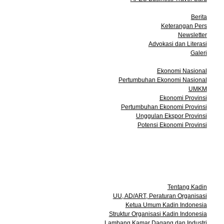
Media
Berita
Keterangan Pers
Newsletter
Advokasi dan Literasi
Galeri
Data dan Statistik
Ekonomi Nasional
Pertumbuhan Ekonomi Nasional
UMKM
Ekonomi Provinsi
Pertumbuhan Ekonomi Provinsi
Unggulan Ekspor Provinsi
Potensi Ekonomi Provinsi
Acara
Keanggotaan
Info Bisnis
Kontak
Tentang Kami
Tentang Kadin
UU, AD/ART, Peraturan Organisasi
Ketua Umum Kadin Indonesia
Struktur Organisasi Kadin Indonesia
Lambang Kamar Dagang dan Industri