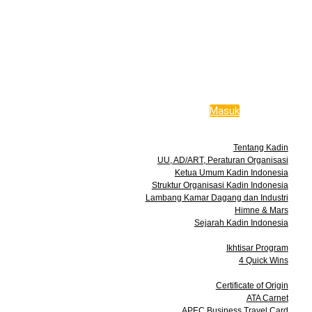
Masuk
Tentang Kami
Tentang Kadin
UU, AD/ART, Peraturan Organisasi
Ketua Umum Kadin Indonesia
Struktur Organisasi Kadin Indonesia
Lambang Kamar Dagang dan Industri
Himne & Mars
Sejarah Kadin Indonesia
Program
Ikhtisar Program
4 Quick Wins
Layanan
Certificate of Origin
ATA Carnet
APEC Business Travel Card