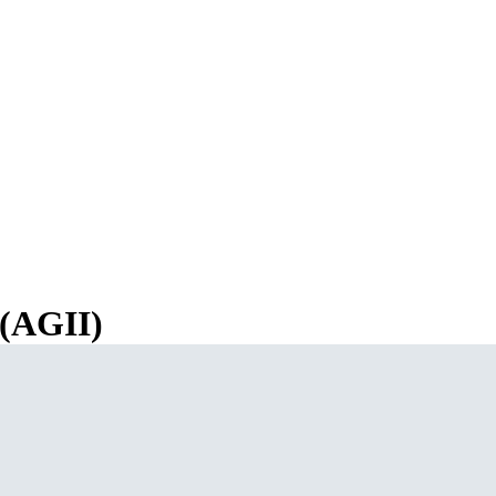
Keanggotaan
Info Bisnis
Kontak
INDUSTRI INDONES
 (AGII)