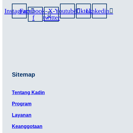
Instagram
Facebook-
X-
Youtube
Tiktok
Linkedin
f
twitter
Sitemap
Tentang Kadin
Program
Layanan
Keanggotaan