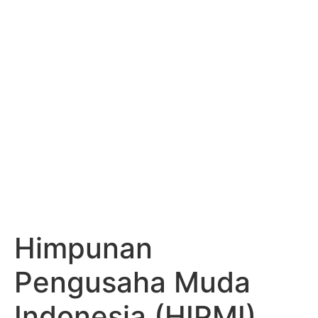
KADIN INDONESIA
Indonesian Chamber of Commerce and Industry
HIMPUNAN
PENGUSAHA MUDA
INDONESIA (HIPMI)
Himpunan
Pengusaha Muda
Indonesia (HIPMI)