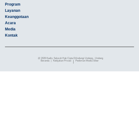
Program
Layanan
Keanggotaan
Acara
Media
Kontak
@ 2026 Kadin, Seluruh Hak Cipta Dilindungi Undang - Undang
Beranda
|
Kebijakan Privasi
|
Pedoman Media Siber