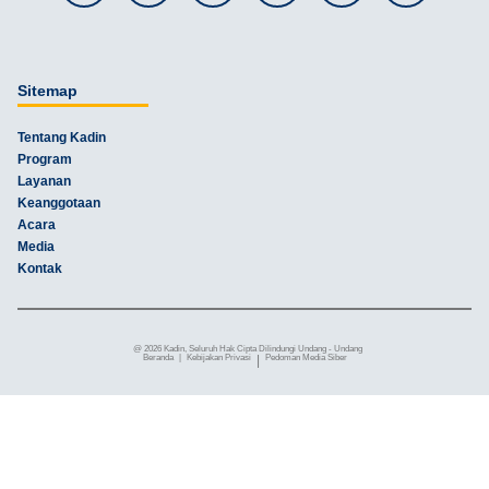
Sitemap
Tentang Kadin
Program
Layanan
Keanggotaan
Acara
Media
Kontak
@ 2026 Kadin, Seluruh Hak Cipta Dilindungi Undang - Undang
Beranda
|
Kebijakan Privasi
|
Pedoman Media Siber