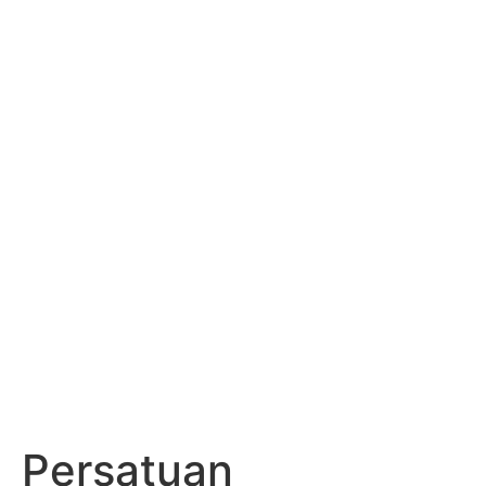
KADIN INDONESIA
Indonesian Chamber of Commerce and Industry
PERSATUAN
PERUSAHAAN
KOSMETIKA
INDONESIA
(PERKOSMI)
Persatuan