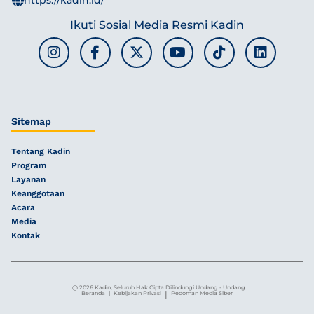
Ikuti Sosial Media Resmi Kadin
Sitemap
Tentang Kadin
Program
Layanan
Keanggotaan
Acara
Media
Kontak
@ 2026 Kadin, Seluruh Hak Cipta Dilindungi Undang - Undang
|
Beranda
|
Kebijakan Privasi
Pedoman Media Siber