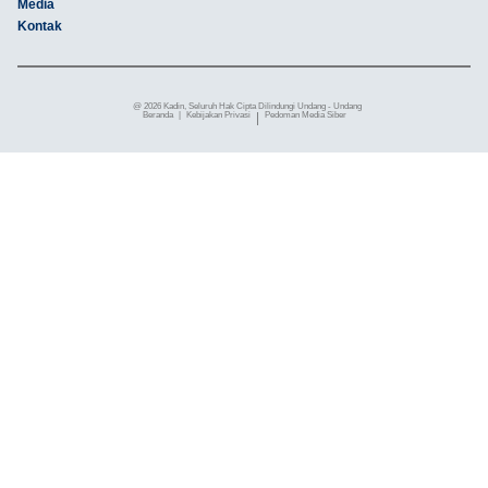
Media
Kontak
@ 2026 Kadin, Seluruh Hak Cipta Dilindungi Undang - Undang
Beranda
|
Kebijakan Privasi
|
Pedoman Media Siber