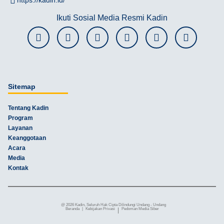
https://kadin.id/
Ikuti Sosial Media Resmi Kadin
Sitemap
Tentang Kadin
Program
Layanan
Keanggotaan
Acara
Media
Kontak
@ 2026 Kadin, Seluruh Hak Cipta Dilindungi Undang - Undang
Beranda
|
Kebijakan Privasi
|
Pedoman Media Siber