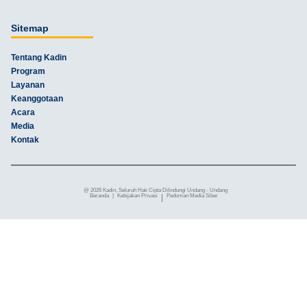
Sitemap
Tentang Kadin
Program
Layanan
Keanggotaan
Acara
Media
Kontak
@ 2026 Kadin, Seluruh Hak Cipta Dilindungi Undang - Undang
Beranda
|
Kebijakan Privasi
|
Pedoman Media Siber