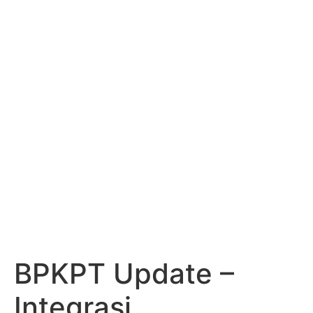
KADIN INDONESIA
Indonesian Chamber of Commerce and Industry
BPKPT UPDATE –
INTEGRASI
PENGEMBANGAN
KAWASAN
BPKPT Update –
Integrasi