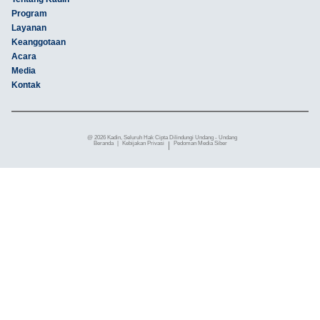
Program
Layanan
Keanggotaan
Acara
Media
Kontak
@ 2026 Kadin, Seluruh Hak Cipta Dilindungi Undang - Undang
Beranda
|
Kebijakan Privasi
|
Pedoman Media Siber