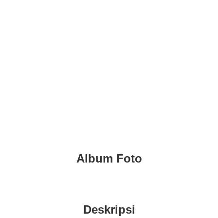
KADIN INDONESIA
Indonesian Chamber of Commerce and Industry
BORNEO BUSINESS
ROUNDTABLE
Album Foto
Deskripsi