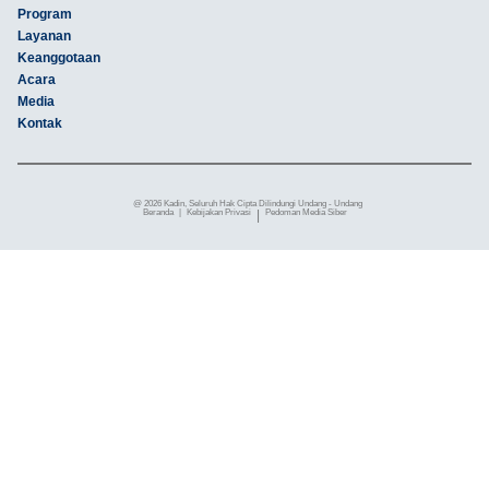
Program
Layanan
Keanggotaan
Acara
Media
Kontak
@ 2026 Kadin, Seluruh Hak Cipta Dilindungi Undang - Undang
Beranda
|
Kebijakan Privasi
|
Pedoman Media Siber