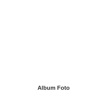
KADIN INDONESIA
Indonesian Chamber of Commerce and Industry
GALA DINNER
INDONESIA-
MALAYSIA
Album Foto