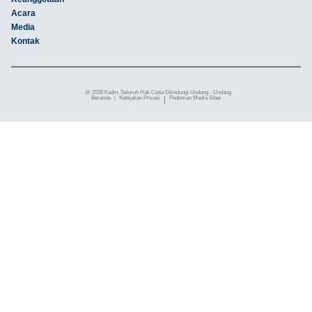
Acara
Media
Kontak
@ 2026 Kadin, Seluruh Hak Cipta Dilindungi Undang - Undang
Beranda
|
Kebijakan Privasi
|
Pedoman Media Siber