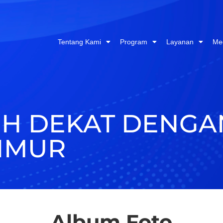
Tentang Kami
Program
Layanan
Me
IH DEKAT DENG
TIMUR
Album Foto