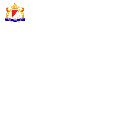
KADIN INDONESIA
Indonesian Chamber of Commerce and Industry
KUNJUNGAN
LEMBAGA
PENDIDIKAN
BELANDA KE KADIN
INDONESIA