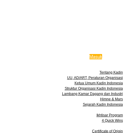
Masuk
Tentang Kami
Tentang Kadin
UU, AD/ART, Peraturan Organisasi
Ketua Umum Kadin Indonesia
Struktur Organisasi Kadin Indonesia
Lambang Kamar Dagang dan Industri
Himne & Mars
Sejarah Kadin Indonesia
Program
Ikhtisar Program
4 Quick Wins
Layanan
Certificate of Origin