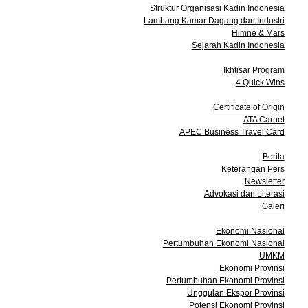
Struktur Organisasi Kadin Indonesia
Lambang Kamar Dagang dan Industri
Himne & Mars
Sejarah Kadin Indonesia
Program
Ikhtisar Program
4 Quick Wins
Layanan
Certificate of Origin
ATA Carnet
APEC Business Travel Card
Media
Berita
Keterangan Pers
Newsletter
Advokasi dan Literasi
Galeri
Data dan Statistik
Ekonomi Nasional
Pertumbuhan Ekonomi Nasional
UMKM
Ekonomi Provinsi
Pertumbuhan Ekonomi Provinsi
Unggulan Ekspor Provinsi
Potensi Ekonomi Provinsi