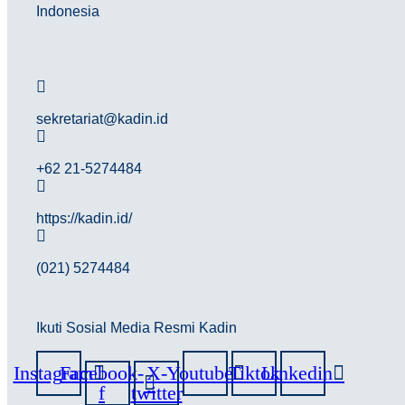
Indonesia
sekretariat@kadin.id
+62 21-5274484
https://kadin.id/
(021) 5274484
Ikuti Sosial Media Resmi Kadin
Instagram
Facebook-
X-
Youtube
Tiktok
Linkedin
f
twitter