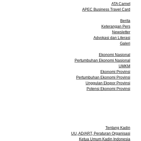
ATA Carnet
APEC Business Travel Card
Media
Berita
Keterangan Pers
Newsletter
Advokasi dan Literasi
Galeri
Data dan Statistik
Ekonomi Nasional
Pertumbuhan Ekonomi Nasional
UMKM
Ekonomi Provinsi
Pertumbuhan Ekonomi Provinsi
Unggulan Ekspor Provinsi
Potensi Ekonomi Provinsi
Acara
Keanggotaan
Info Bisnis
Kontak
Tentang Kami
Tentang Kadin
UU, AD/ART, Peraturan Organisasi
Ketua Umum Kadin Indonesia