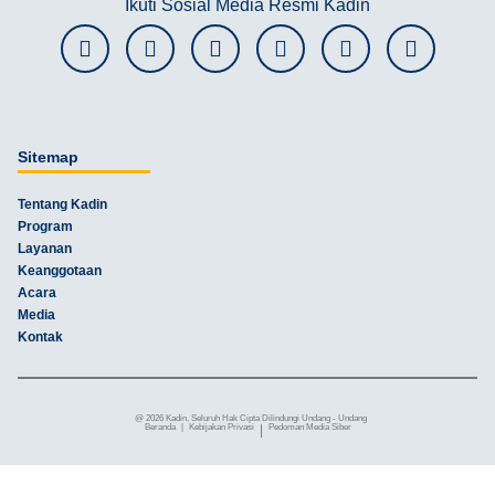
Ikuti Sosial Media Resmi Kadin
Sitemap
Tentang Kadin
Program
Layanan
Keanggotaan
Acara
Media
Kontak
@ 2026 Kadin, Seluruh Hak Cipta Dilindungi Undang - Undang
Beranda
|
Kebijakan Privasi
|
Pedoman Media Siber