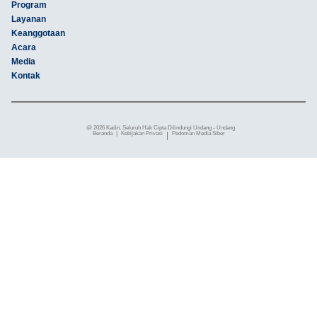
Program
Layanan
Keanggotaan
Acara
Media
Kontak
@ 2026 Kadin, Seluruh Hak Cipta Dilindungi Undang - Undang
Beranda
|
Kebijakan Privasi
|
Pedoman Media Siber