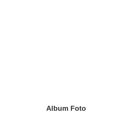
KADIN INDONESIA
Indonesian Chamber of Commerce and Industry
RAPAT PENGURUS
HARIAN KADIN
INDONESIA
Album Foto