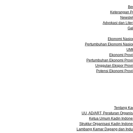
Medi
Ber
Keterangan P
Newslet
Advokasi dan Liter
Gal
Data dan Statist
Ekonomi Nasio
Pertumbuhan Ekonomi Nasio
UM
Ekonomi Provi
Pertumbuhan Ekonomi Provi
Unggulan Ekspor Provi
Potensi Ekonomi Provi
Acar
Keanggotaa
Info Bisn
Konta
Tentang K
Tentang Ka
UU, AD/ART, Peraturan Organis
Ketua Umum Kadin Indone
Struktur Organisasi Kadin Indone
Lambang Kamar Dagang dan Indus