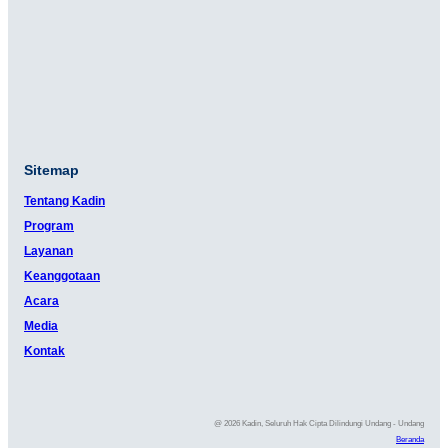
Sitemap
Tentang Kadin
Program
Layanan
Keanggotaan
Acara
Media
Kontak
@ 2026 Kadin, Seluruh Hak Cipta Dilindungi Undang - Undang
Beranda