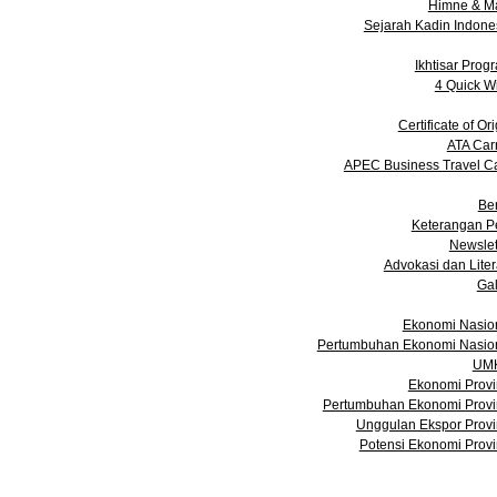
Himne & M
Sejarah Kadin Indone
Prog
Ikhtisar Prog
4 Quick W
Laya
Certificate of Ori
ATA Car
APEC Business Travel C
Me
Ber
Keterangan P
Newslet
Advokasi dan Liter
Gal
Data dan Statis
Ekonomi Nasio
Pertumbuhan Ekonomi Nasio
UM
Ekonomi Provi
Pertumbuhan Ekonomi Provi
Unggulan Ekspor Provi
Potensi Ekonomi Provi
Ac
Keanggot