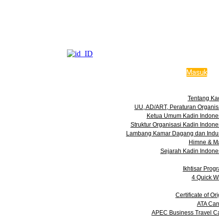
KADIN INDONESIA
Indonesian Chamber of Commerce and Industry
Masuk
Tentang Kam
Tentang Ka
UU, AD/ART, Peraturan Organis
Ketua Umum Kadin Indone
Struktur Organisasi Kadin Indone
Lambang Kamar Dagang dan Indus
Himne & M
Sejarah Kadin Indone
Progra
Ikhtisar Prog
4 Quick W
Layana
Certificate of Ori
ATA Car
APEC Business Travel C