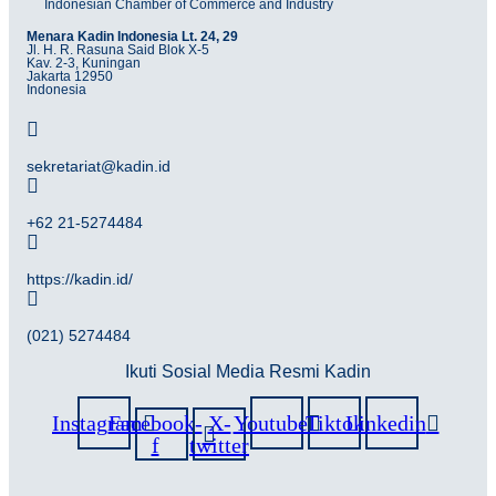
Indonesian Chamber of Commerce and Industry
Menara Kadin Indonesia Lt. 24, 29
Jl. H. R. Rasuna Said Blok X-5
Kav. 2-3, Kuningan
Jakarta 12950
Indonesia
sekretariat@kadin.id
+62 21-5274484
https://kadin.id/
(021) 5274484
Ikuti Sosial Media Resmi Kadin
Instagram
Facebook-
X-
Youtube
Tiktok
Linkedin
f
twitter