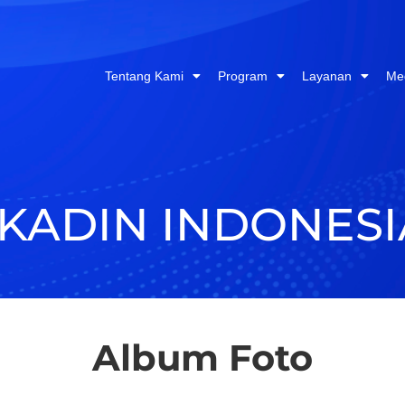
Tentang Kami
Program
Layanan
Me
KADIN INDONESI
Album Foto