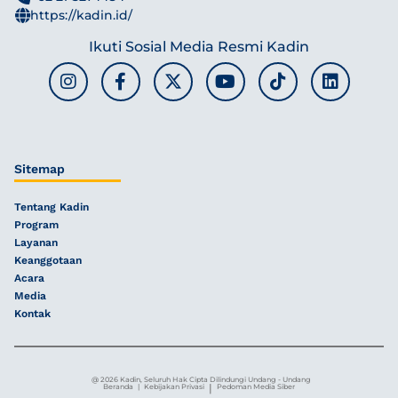
https://kadin.id/
Ikuti Sosial Media Resmi Kadin
Sitemap
Tentang Kadin
Program
Layanan
Keanggotaan
Acara
Media
Kontak
@ 2026 Kadin, Seluruh Hak Cipta Dilindungi Undang - Undang
|
Beranda
|
Kebijakan Privasi
Pedoman Media Siber