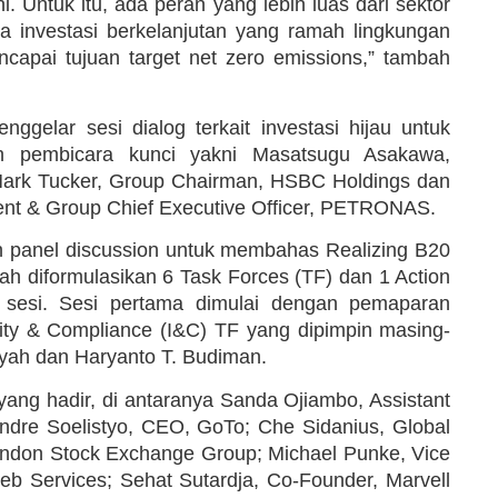
 Untuk itu, ada peran yang lebih luas dari sektor
a investasi berkelanjutan yang ramah lingkungan
capai tujuan target net zero emissions,” tambah
nggelar sesi dialog terkait investasi hijau untuk
eh pembicara kunci yakni Masatsugu Asakawa,
Mark Tucker, Group Chairman, HSBC Holdings dan
nt & Group Chief Executive Officer, PETRONAS.
 panel discussion untuk membahas Realizing B20
ah diformulasikan 6 Task Forces (TF) dan 1 Action
a sesi. Sesi pertama dimulai dengan pemaparan
grity & Compliance (I&C) TF yang dipimpin masing-
syah dan Haryanto T. Budiman.
yang hadir, di antaranya Sanda Ojiambo, Assistant
dre Soelistyo, CEO, GoTo; Che Sidanius, Global
 London Stock Exchange Group; Michael Punke, Vice
eb Services; Sehat Sutardja, Co-Founder, Marvell