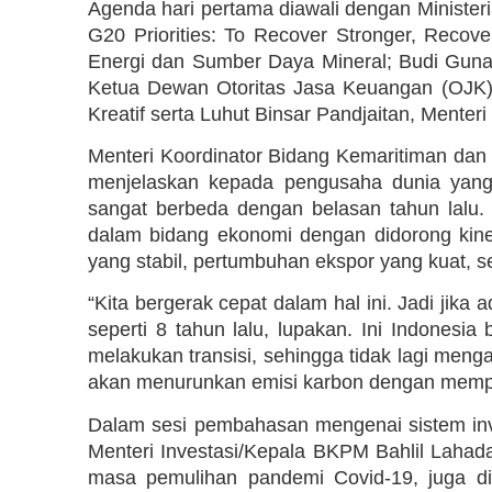
Agenda hari pertama diawali dengan Ministeria
G20 Priorities: To Recover Stronger, Recover 
Energi dan Sumber Daya Mineral; Budi Gunad
Ketua Dewan Otoritas Jasa Keuangan (OJK)
Kreatif serta Luhut Binsar Pandjaitan, Menteri
Menteri Koordinator Bidang Kemaritiman dan 
menjelaskan kepada pengusaha dunia yang
sangat berbeda dengan belasan tahun lalu. 
dalam bidang ekonomi dengan didorong kine
yang stabil, pertumbuhan ekspor yang kuat, s
“Kita bergerak cepat dalam hal ini. Jadi jik
seperti 8 tahun lalu, lupakan. Ini Indonesi
melakukan transisi, sehingga tidak lagi men
akan menurunkan emisi karbon dengan memprior
Dalam sesi pembahasan mengenai sistem inve
Menteri Investasi/Kepala BKPM Bahlil Lahada
masa pemulihan pandemi Covid-19, juga dih