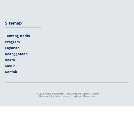
Sitemap
Tentang Kadin
Program
Layanan
Keanggotaan
Acara
Media
Kontak
@ 2026 Kadin, Seluruh Hak Cipta Dilindungi Undang - Undang
Beranda
|
Kebijakan Privasi
|
Pedoman Media Siber