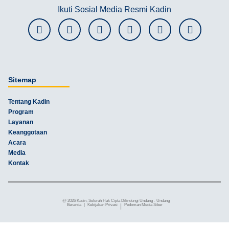
Ikuti Sosial Media Resmi Kadin
Sitemap
Tentang Kadin
Program
Layanan
Keanggotaan
Acara
Media
Kontak
@ 2026 Kadin, Seluruh Hak Cipta Dilindungi Undang - Undang
Beranda
|
Kebijakan Privasi
|
Pedoman Media Siber