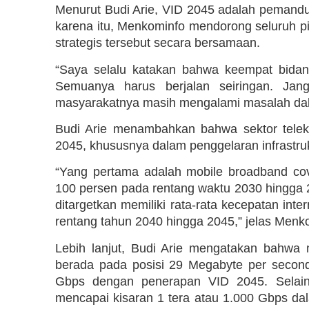
Menurut Budi Arie, VID 2045 adalah pemand
karena itu, Menkominfo mendorong seluruh p
strategis tersebut secara bersamaan.
“Saya selalu katakan bahwa keempat bidang 
Semuanya harus berjalan seiringan. Jang
masyarakatnya masih mengalami masalah dala
Budi Arie menambahkan bahwa sektor telek
2045, khususnya dalam penggelaran infrastruk
“Yang pertama adalah mobile broadband cov
100 persen pada rentang waktu 2030 hingga 
ditargetkan memiliki rata-rata kecepatan in
rentang tahun 2040 hingga 2045,” jelas Menk
Lebih lanjut, Budi Arie mengatakan bahwa 
berada pada posisi 29 Megabyte per second
Gbps dengan penerapan VID 2045. Selain 
mencapai kisaran 1 tera atau 1.000 Gbps da