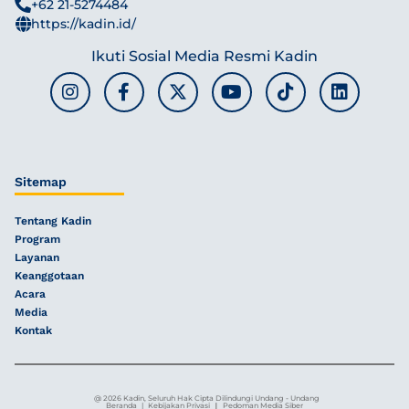
+62 21-5274484
https://kadin.id/
Ikuti Sosial Media Resmi Kadin
Sitemap
Tentang Kadin
Program
Layanan
Keanggotaan
Acara
Media
Kontak
@ 2026 Kadin, Seluruh Hak Cipta Dilindungi Undang - Undang
|
Beranda
|
Kebijakan Privasi
Pedoman Media Siber