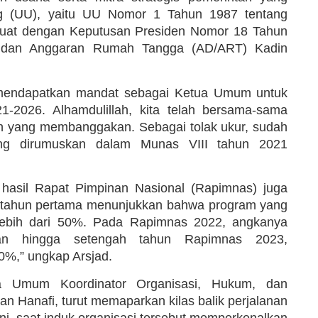
g (UU), yaitu UU Nomor 1 Tahun 1987 tentang
erkuat dengan Keputusan Presiden Nomor 18 Tahun
 dan Anggaran Rumah Tangga (AD/ART) Kadin
aya mendapatkan mandat sebagai Ketua Umum untuk
1-2026. Alhamdulillah, kita telah bersama-sama
n yang membanggakan. Sebagai tolak ukur, sudah
ng dirumuskan dalam Munas VIII tahun 2021
 hasil Rapat Pimpinan Nasional (Rapimnas) juga
asi tahun pertama menunjukkan bahwa program yang
lebih dari 50%. Pada Rapimnas 2022, angkanya
an hingga setengah tahun Rapimnas 2023,
0%,” ungkap Arsjad.
a Umum Koordinator Organisasi, Hukum, dan
n Hanafi, turut memaparkan kilas balik perjalanan
ini, saat induk organisasi tersebut memperkenalkan