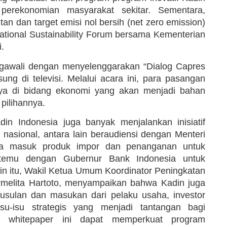
erekonomian masyarakat sekitar. Sementara,
n dan target emisi nol bersih (net zero emission)
tional Sustainability Forum bersama Kementerian
.
gawali dengan menyelenggarakan “Dialog Capres
ng di televisi. Melalui acara ini, para pasangan
nya di bidang ekonomi yang akan menjadi bahan
pilihannya.
in Indonesia juga banyak menjalankan inisiatif
nasional, antara lain beraudiensi dengan Menteri
bea masuk produk impor dan penanganan untuk
bertemu dengan Gubernur Bank Indonesia untuk
in itu, Wakil Ketua Umum Koordinator Peningkatan
armelita Hartoto, menyampaikan bahwa Kadin juga
usulan dan masukan dari pelaku usaha, investor
-isu strategis yang menjadi tantangan bagi
p whitepaper ini dapat memperkuat program