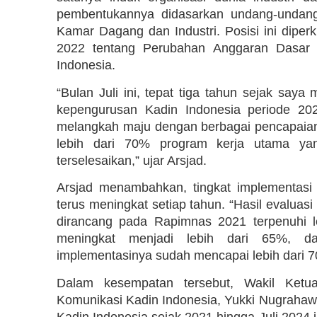
pembentukannya didasarkan undang-undan
Kamar Dagang dan Industri. Posisi ini dip
2022 tentang Perubahan Anggaran Dasar
Indonesia.
“Bulan Juli ini, tepat tiga tahun sejak s
kepengurusan Kadin Indonesia periode 202
melangkah maju dengan berbagai pencapaia
lebih dari 70% program kerja utama ya
terselesaikan,” ujar Arsjad.
Arsjad menambahkan, tingkat implementasi
terus meningkat setiap tahun. “Hasil evalu
dirancang pada Rapimnas 2021 terpenuhi 
meningkat menjadi lebih dari 65%, d
implementasinya sudah mencapai lebih dari 7
Dalam kesempatan tersebut, Wakil Ketu
Komunikasi Kadin Indonesia, Yukki Nugrahawa
Kadin Indonesia sejak 2021 hingga Juli 2024 