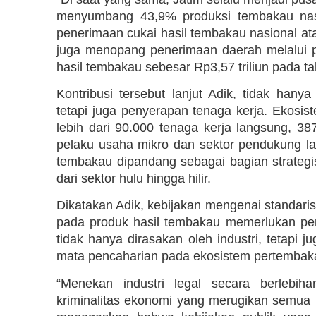
menyumbang 43,9% produksi tembakau nasi
penerimaan cukai hasil tembakau nasional ata
juga menopang penerimaan daerah melalui pa
hasil tembakau sebesar Rp3,57 triliun pada tah
Kontribusi tersebut lanjut Adik, tidak han
tetapi juga penyerapan tenaga kerja. Ekos
lebih dari 90.000 tenaga kerja langsung, 3
pelaku usaha mikro dan sektor pendukung lain
tembakau dipandang sebagai bagian strategis
dari sektor hulu hingga hilir.
Dikatakan Adik, kebijakan mengenai standar
pada produk hasil tembakau memerlukan p
tidak hanya dirasakan oleh industri, tetapi
mata pencaharian pada ekosistem pertembak
“Menekan industri legal secara berlebi
kriminalitas ekonomi yang merugikan semua p