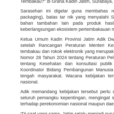
Tembakau?” di Graha Kadin Jatim, Surabaya, 
Sarasehan ini digelar guna membahas re
packaging), batas tar nik yang menyalahi 
bahan tambahan lain pada produk hasi
keberlangsungan ekosistem pertembakauan n
Ketua Umum Kadin Provinsi Jatim Adik Dwi
setelah Rancangan Peraturan Menteri K
tembakau dan rokok elektronik yang merupaka
Nomor 28 Tahun 2024 tentang Peraturan P
tentang Kesehatan dan konsultasi publik
Koordinator Bidang Pembangunan Manusia
tengah masyarakat. Wacana kebijakan ter
nasional.
Adik memandang kebijakan tersebut perlu 
seluruh pemangku kepentingan, mengingat se
terhadap perekonomian nasional maupun dae
“Di saat yang sama, Jatim selalu menjadi pus