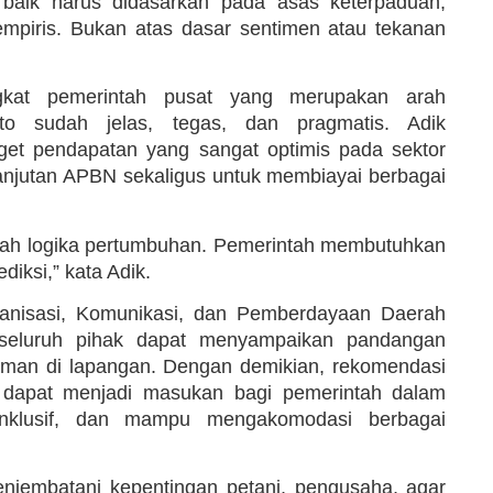
baik harus didasarkan pada asas keterpaduan,
empiris. Bukan atas dasar sentimen atau tekanan
ngkat pemerintah pusat yang merupakan arah
o sudah jelas, tegas, dan pragmatis. Adik
get pendapatan yang sangat optimis pada sektor
anjutan APBN sekaligus untuk membiayai berbagai
lah logika pertumbuhan. Pemerintah membutuhkan
diksi,” kata Adik.
anisasi, Komunikasi, dan Pemberdayaan Daerah
seluruh pihak dapat menyampaikan pandangan
laman di lapangan. Dengan demikian, rekomendasi
n dapat menjadi masukan bagi pemerintah dalam
inklusif, dan mampu mengakomodasi berbagai
menjembatani kepentingan petani, pengusaha, agar