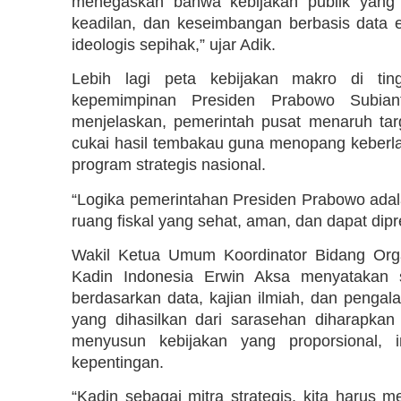
menegaskan bahwa kebijakan publik yang 
keadilan, dan keseimbangan berbasis data 
ideologis sepihak,” ujar Adik.
Lebih lagi peta kebijakan makro di ti
kepemimpinan Presiden Prabowo Subiant
menjelaskan, pemerintah pusat menaruh tar
cukai hasil tembakau guna menopang keberl
program strategis nasional.
“Logika pemerintahan Presiden Prabowo ada
ruang fiskal yang sehat, aman, dan dapat dipre
Wakil Ketua Umum Koordinator Bidang Org
Kadin Indonesia Erwin Aksa menyatakan 
berdasarkan data, kajian ilmiah, dan penga
yang dihasilkan dari sarasehan diharapka
menyusun kebijakan yang proporsional, 
kepentingan.
“Kadin sebagai mitra strategis, kita harus 