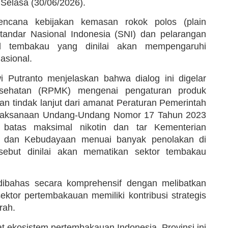
Selasa (30/06/2026).
ncana kebijakan kemasan rokok polos (plain
Standar Nasional Indonesia (SNI) dan pelarangan
l tembakau yang dinilai akan mempengaruhi
asional.
 Putranto menjelaskan bahwa dialog ini digelar
esehatan (RPMK) mengenai pengaturan produk
n tindak lanjut dari amanat Peraturan Pemerintah
elaksanaan Undang-Undang Nomor 17 Tahun 2023
 batas maksimal nikotin dan tar Kementerian
 dan Kebudayaan menuai banyak penolakan di
sebut dinilai akan mematikan sektor tembakau
dibahas secara komprehensif dengan melibatkan
ktor pertembakauan memiliki kontribusi strategis
rah.
at ekosistem pertembakauan Indonesia. Provinsi ini