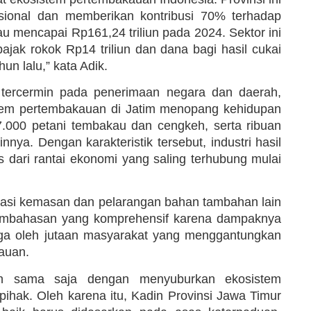
onal dan memberikan kontribusi 70% terhadap
u mencapai Rp161,24 triliun pada 2024. Sektor ini
jak rokok Rp14 triliun dan dana bagi hasil cukai
un lalu,” kata Adik.
ya tercermin pada penerimaan negara dan daerah,
istem pertembakauan di Jatim menopang kehidupan
87.000 petani tembakau dan cengkeh, serta ribuan
nya. Dengan karakteristik tersebut, industri hasil
 dari rantai ekonomi yang saling terhubung mulai
isasi kemasan dan pelarangan bahan tambahan lain
embahasan yang komprehensif karena dampaknya
 juga oleh jutaan masyarakat yang menggantungkan
auan.
han sama saja dengan menyuburkan ekosistem
ihak. Oleh karena itu, Kadin Provinsi Jawa Timur