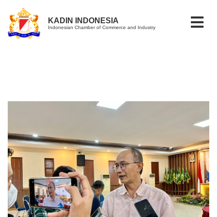
KADIN INDONESIA
Indonesian Chamber of Commerce and Industry