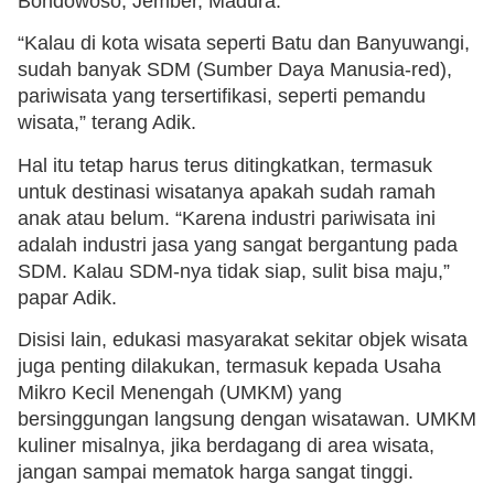
Bondowoso, Jember, Madura.
“Kalau di kota wisata seperti Batu dan Banyuwangi,
sudah banyak SDM (Sumber Daya Manusia-red),
pariwisata yang tersertifikasi, seperti pemandu
wisata,” terang Adik.
Hal itu tetap harus terus ditingkatkan, termasuk
untuk destinasi wisatanya apakah sudah ramah
anak atau belum. “Karena industri pariwisata ini
adalah industri jasa yang sangat bergantung pada
SDM. Kalau SDM-nya tidak siap, sulit bisa maju,”
papar Adik.
Disisi lain, edukasi masyarakat sekitar objek wisata
juga penting dilakukan, termasuk kepada Usaha
Mikro Kecil Menengah (UMKM) yang
bersinggungan langsung dengan wisatawan. UMKM
kuliner misalnya, jika berdagang di area wisata,
jangan sampai mematok harga sangat tinggi.