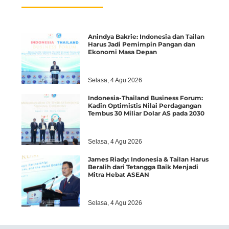
Anindya Bakrie: Indonesia dan Tailan
Harus Jadi Pemimpin Pangan dan
Ekonomi Masa Depan
Selasa, 4 Agu 2026
Indonesia-Thailand Business Forum:
Kadin Optimistis Nilai Perdagangan
Tembus 30 Miliar Dolar AS pada 2030
Selasa, 4 Agu 2026
James Riady: Indonesia & Tailan Harus
Beralih dari Tetangga Baik Menjadi
Mitra Hebat ASEAN
Selasa, 4 Agu 2026