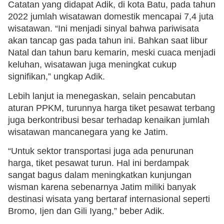
Catatan yang didapat Adik, di kota Batu, pada tahun
2022 jumlah wisatawan domestik mencapai 7,4 juta
wisatawan. “Ini menjadi sinyal bahwa pariwisata
akan tancap gas pada tahun ini. Bahkan saat libur
Natal dan tahun baru kemarin, meski cuaca menjadi
keluhan, wisatawan juga meningkat cukup
signifikan,” ungkap Adik.
Lebih lanjut ia menegaskan, selain pencabutan
aturan PPKM, turunnya harga tiket pesawat terbang
juga berkontribusi besar terhadap kenaikan jumlah
wisatawan mancanegara yang ke Jatim.
“Untuk sektor transportasi juga ada penurunan
harga, tiket pesawat turun. Hal ini berdampak
sangat bagus dalam meningkatkan kunjungan
wisman karena sebenarnya Jatim miliki banyak
destinasi wisata yang bertaraf internasional seperti
Bromo, Ijen dan Gili Iyang,” beber Adik.