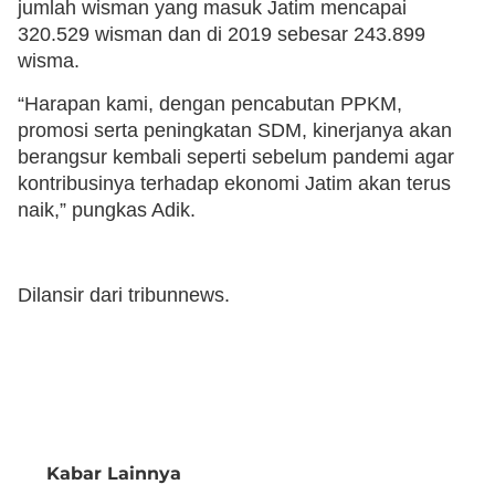
jumlah wisman yang masuk Jatim mencapai
320.529 wisman dan di 2019 sebesar 243.899
wisma.
“Harapan kami, dengan pencabutan PPKM,
promosi serta peningkatan SDM, kinerjanya akan
berangsur kembali seperti sebelum pandemi agar
kontribusinya terhadap ekonomi Jatim akan terus
naik,” pungkas Adik.
Dilansir dari tribunnews.
Kabar Lainnya