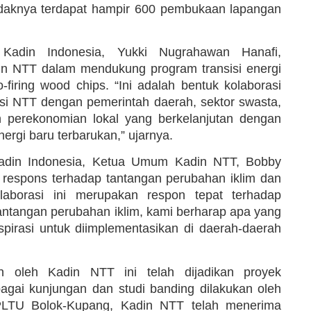
etidaknya terdapat hampir 600 pembukaan lapangan
adin Indonesia, Yukki Nugrahawan Hanafi,
din NTT dalam mendukung program transisi energi
-firing wood chips. “Ini adalah bentuk kolaborasi
insi NTT dengan pemerintah daerah, sektor swasta,
 perekonomian lokal yang berkelanjutan dengan
rgi baru terbarukan,” ujarnya.
din Indonesia, Ketua Umum Kadin NTT, Bobby
 respons terhadap tantangan perubahan iklim dan
olaborasi ini merupakan respon tepat terhadap
tantangan perubahan iklim, kami berharap apa yang
pirasi untuk diimplementasikan di daerah-daerah
 oleh Kadin NTT ini telah dijadikan proyek
gai kunjungan dan studi banding dilakukan oleh
i PLTU Bolok-Kupang, Kadin NTT telah menerima