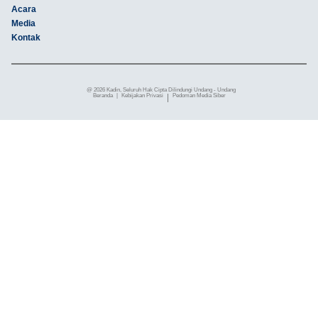
Acara
Media
Kontak
@ 2026 Kadin, Seluruh Hak Cipta Dilindungi Undang - Undang
Beranda
|
Kebijakan Privasi
|
Pedoman Media Siber