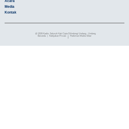
Acara
Media
Kontak
@ 2026 Kadin, Seluruh Hak Cipta Dilindungi Undang - Undang
Beranda
|
Kebijakan Privasi
|
Pedoman Media Siber