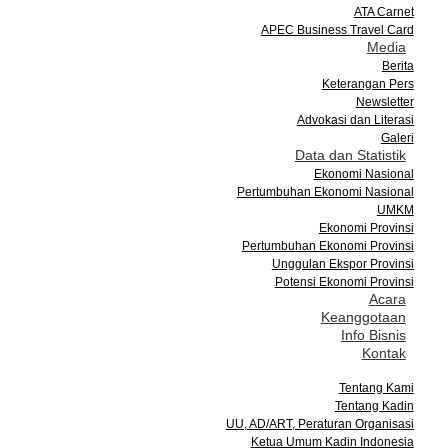
ATA Carnet
APEC Business Travel Card
Media
Berita
Keterangan Pers
Newsletter
Advokasi dan Literasi
Galeri
Data dan Statistik
Ekonomi Nasional
Pertumbuhan Ekonomi Nasional
UMKM
Ekonomi Provinsi
Pertumbuhan Ekonomi Provinsi
Unggulan Ekspor Provinsi
Potensi Ekonomi Provinsi
Acara
Keanggotaan
Info Bisnis
Kontak
Tentang Kami
Tentang Kadin
UU, AD/ART, Peraturan Organisasi
Ketua Umum Kadin Indonesia