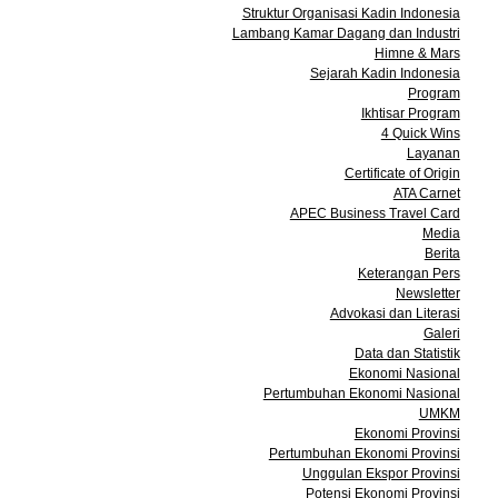
Struktur Organisasi Kadin Indonesia
Lambang Kamar Dagang dan Industri
Himne & Mars
Sejarah Kadin Indonesia
Program
Ikhtisar Program
4 Quick Wins
Layanan
Certificate of Origin
ATA Carnet
APEC Business Travel Card
Media
Berita
Keterangan Pers
Newsletter
Advokasi dan Literasi
Galeri
Data dan Statistik
Ekonomi Nasional
Pertumbuhan Ekonomi Nasional
UMKM
Ekonomi Provinsi
Pertumbuhan Ekonomi Provinsi
Unggulan Ekspor Provinsi
Potensi Ekonomi Provinsi