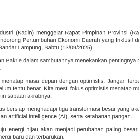
stri (Kadin) menggelar Rapat Pimpinan Provinsi (Rap
orong Pertumbuhan Ekonomi Daerah yang Inklusif da
Bandar Lampung, Sabtu (13/09/2025).
an Bakrie dalam sambutannya menekankan pentingnya 
.
ik, menatap masa depan dengan optimistis. Jangan ter
 belum tentu benar. Kita mesti fokus optimistis menata
Anin sapaan akrabnya.
s bersiap menghadapi tiga transformasi besar yang a
 dan artificial intelligence (AI), serta ketahanan pangan.
menuju energi hijau akan menjadi perubahan paling be
ergi baru dan terbarukan.