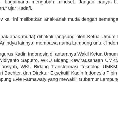
ri, bagaimana mengubah mindset. Jangan hanya ber
n,” ujar Kadafi.
kali ini melibatkan anak-anak muda dengan semangat 
 (anak-anak muda) dibekali langsung oleh Ketua Umum 
-Anindya lainnya, membawa nama Lampung untuk Indone
ngurus Kadin Indonesia di antaranya Wakil Ketua Umum K
diyanto Saputro, WKU Bidang Kewirausahaan UMKM 
diansyah, WKU Bidang Transformasi Teknologi UMKM 
Bachter, dan Direktur Eksekutif Kadin Indonesia Pipin M
mpung Evie Fatmawaty yang mewakili Gubernur Lampung