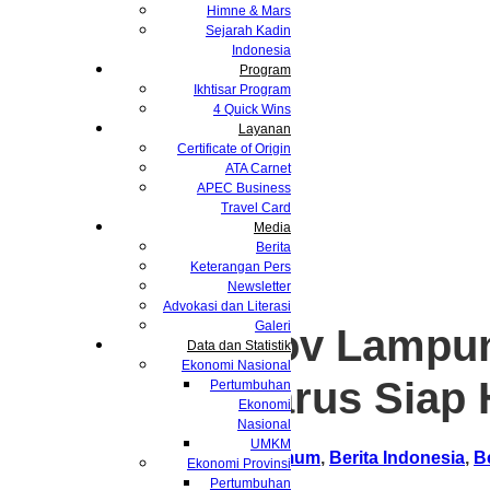
Himne & Mars
Sejarah Kadin
Indonesia
Program
Ikhtisar Program
4 Quick Wins
Layanan
Certificate of Origin
ATA Carnet
APEC Business
Travel Card
Media
Berita
Keterangan Pers
Newsletter
Advokasi dan Literasi
Galeri
Rapimprov Lampung
Data dan Statistik
Ekonomi Nasional
Usaha Harus Siap 
Pertumbuhan
Ekonomi
Nasional
UMKM
Berita Utama
,
Ketua Umum
,
Berita Indonesia
,
B
Ekonomi Provinsi
Pertumbuhan