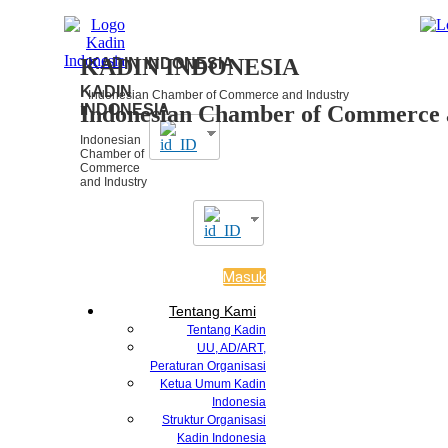
KADIN INDONESIA
KADIN INDONESIA
KADIN
Indonesian Chamber of Commerce and Industry
Indonesian Chamber of Commerce 
INDONESIA
Indonesian
Chamber of
Commerce
and Industry
Masuk
Tentang Kami
Tentang Kadin
UU, AD/ART,
Peraturan Organisasi
Ketua Umum Kadin
Indonesia
Struktur Organisasi
Kadin Indonesia