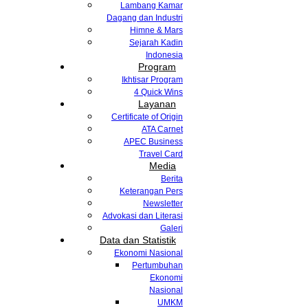
Lambang Kamar
Dagang dan Industri
Himne & Mars
Sejarah Kadin
Indonesia
Program
Ikhtisar Program
4 Quick Wins
Layanan
Certificate of Origin
ATA Carnet
APEC Business
Travel Card
Media
Berita
Keterangan Pers
Newsletter
Advokasi dan Literasi
Galeri
Data dan Statistik
Ekonomi Nasional
Pertumbuhan
Ekonomi
Nasional
UMKM