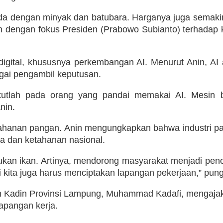
beda dengan minyak dan batubara. Harganya juga semaki
alan dengan fokus Presiden (Prabowo Subianto) terhada
si digital, khususnya perkembangan AI. Menurut Anin,
gai pengambil keputusan.
 takutlah pada orang yang pandai memakai AI. Mesin
nin.
etahanan pangan. Anin mengungkapkan bahwa industri pa
a dan ketahanan nasional.
kan ikan. Artinya, mendorong masyarakat menjadi penci
 kita juga harus menciptakan lapangan pekerjaan,” pun
adin Provinsi Lampung, Muhammad Kadafi, mengajak 
lapangan kerja.