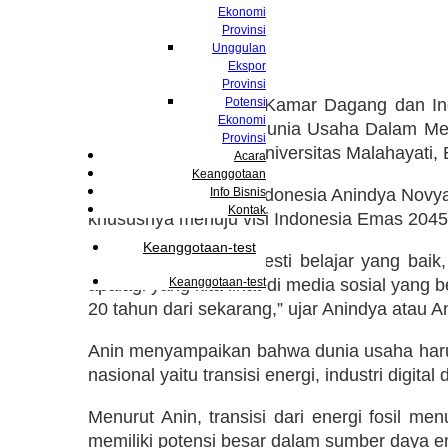
Sabtu, 13 Sep 2025
Ekonomi
Provinsi
Unggulan
Ekspor
Provinsi
Bandar Lampung
Potensi
– Kamar Dagang dan Indu
Ekonomi
“Memperkuat Peran Dunia Usaha Dalam Mend
Provinsi
Serbaguna Kampus Universitas Malahayati, 
Acara
Keanggotaan
Ketua Umum Kadin Indonesia Anindya Novy
Info Bisnis
Kontak
khususnya menuju visi Indonesia Emas 2045
Keanggotaan-test
“Kita semua di sini mesti belajar yang ba
apalagi yang kita lihat di media sosial yang
Keanggotaan-test
20 tahun dari sekarang,” ujar Anindya atau 
Anin menyampaikan bahwa dunia usaha haru
nasional yaitu transisi energi, industri digital
Menurut Anin, transisi dari energi fosil 
memiliki potensi besar dalam sumber daya en