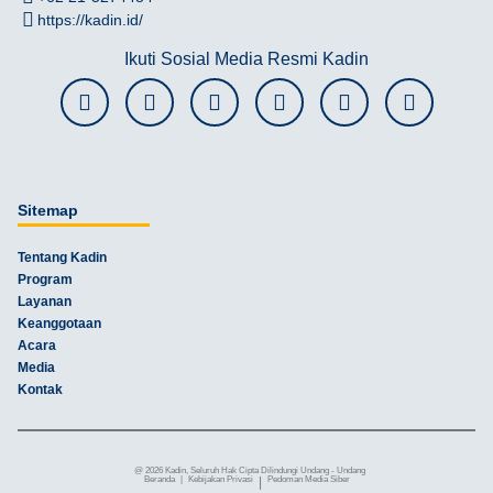
https://kadin.id/
Ikuti Sosial Media Resmi Kadin
Sitemap
Tentang Kadin
Program
Layanan
Keanggotaan
Acara
Media
Kontak
@ 2026 Kadin, Seluruh Hak Cipta Dilindungi Undang - Undang
Beranda
|
Kebijakan Privasi
|
Pedoman Media Siber