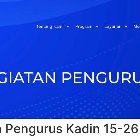
Tentang Kami
Program
Layanan
Me
IATAN PENGURUS
n Pengurus Kadin 15-26