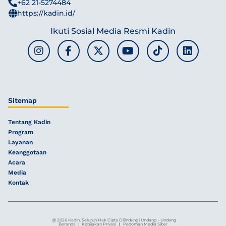
+62 21-5274484
https://kadin.id/
Ikuti Sosial Media Resmi Kadin
Sitemap
Tentang Kadin
Program
Layanan
Keanggotaan
Acara
Media
Kontak
@ 2026 Kadin, Seluruh Hak Cipta Dilindungi Undang - Undang
|
Beranda
|
Kebijakan Privasi
Pedoman Media Siber