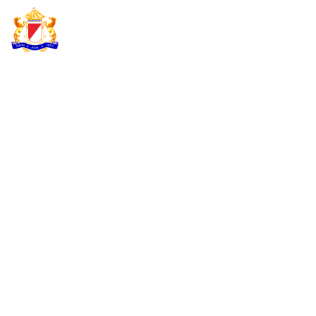
KADIN INDONESIA
Indonesian Chamber of Commerce and Industry
ANINDYA BAKRIE
TEGASKAN
KOMITMEN KADIN
TERAPKAN ESG
UNTUK MASA
DEPAN
BERKELANJUTAN DI