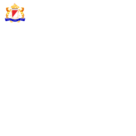
KADIN INDONESIA
Indonesian Chamber of Commerce and Industry
APF CANADA
HADIRKAN
PEMIMPIN APEC DI
JAKARTA UNTUK
PERKUAT
KEUANGAN DIGITAL
UMKM PEREMPUAN