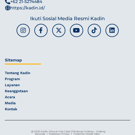
+62 21-5274484
https://kadin.id/
Ikuti Sosial Media Resmi Kadin
Sitemap
Tentang Kadin
Program
Layanan
Keanggotaan
Acara
Media
Kontak
@ 2026 Kadin, Seluruh Hak Cipta Dilindungi Undang - Undang
|
Beranda
|
Kebijakan Privasi
Pedoman Media Siber