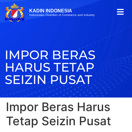
KADIN INDONESIA
Indonesian Chamber of Commerce and Industry
IMPOR BERAS
HARUS TETAP
SEIZIN PUSAT
Impor Beras Harus
Tetap Seizin Pusat