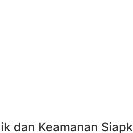
Tentang Kami
Program
Layanan
Media
D
POLITIK DAN KEA
BAHAN UU KADIN
itik dan Keamanan Sia