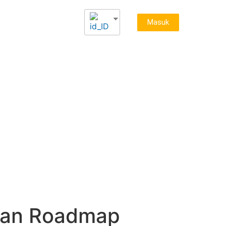
Masuk
ata dan Statistik
Acara
Keanggotaan
Info Bisnis
Kontak
MANAN SIAPKAN
pkan Roadmap