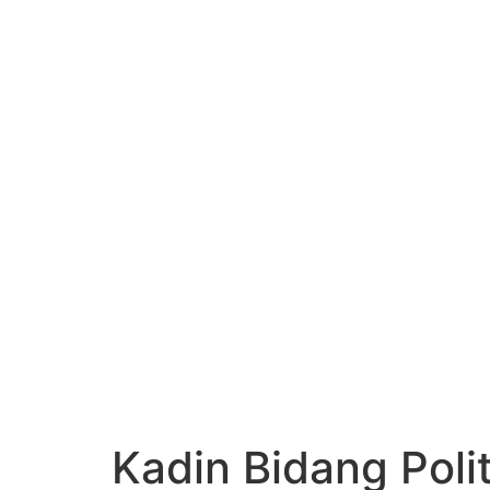
KADIN INDONESIA
Indonesian Chamber of Commerce and Industry
KADIN BIDANG 
ROADMAP PERU
Kadin Bidang Pol