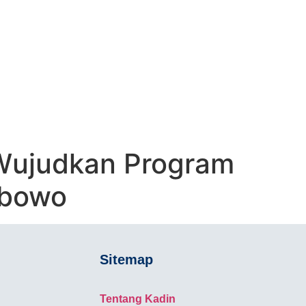
M “QUICK
SIDEN
 Wujudkan Program
abowo
Sitemap
Tentang Kadin