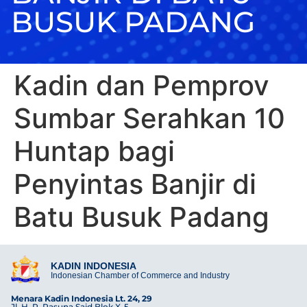
BUSUK PADANG
Kadin dan Pemprov
Sumbar Serahkan 10
Huntap bagi
Penyintas Banjir di
Batu Busuk Padang
KADIN INDONESIA
Indonesian Chamber of Commerce and Industry
Menara Kadin Indonesia Lt. 24, 29
Jl. H. R. Rasuna Said Blok X-5