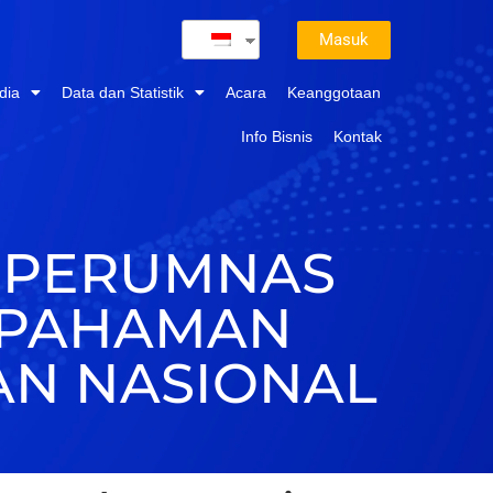
Masuk
dia
Data dan Statistik
Acara
Keanggotaan
Info Bisnis
Kontak
M PERUMNAS
EPAHAMAN
N NASIONAL