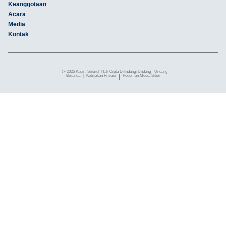
Keanggotaan
Acara
Media
Kontak
@ 2026 Kadin, Seluruh Hak Cipta Dilindungi Undang - Undang
Beranda
|
Kebijakan Privasi
|
Pedoman Media Siber